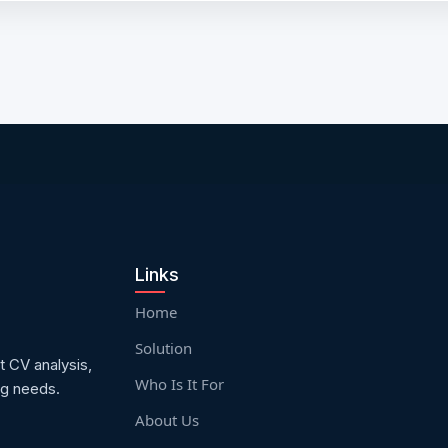
Links
Home
Solution
t CV analysis,
Who Is It For
ng needs.
About Us